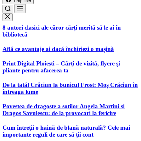
Timp liber
Menu
Search
8 autori clasici ale căror cărți merită să le ai în
bibliotecă
Află ce avantaje ai dacă închiriezi o mașină
Print Digital Ploiești – Cărți de vizită, flyere și
pliante pentru afacerea ta
De la tatăl Crăciun la bunicul Frost: Moș Crăciun în
întreaga lume
Povestea de dragoste a sotilor Angela Martini si
Dragos Savulescu: de la provocari la fericire
Cum întreții o haină de blană naturală? Cele mai
importante reguli de care să ții cont