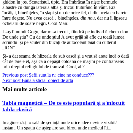
ghidon în jos. Scuteristul, tipic. Era îmbrăcat în nişte bermude
albastre cu dungă laterală albă şi tricou fluturând în vânt. Era
încălţat, bineînţeles, în şlapi şi nu de orice fel, ci din aceia cu barete
între degete. Nu avea cască , bineînţeles,
din nou
, dar nu îi lipseau
ochelarii de soare negri. Cool Man!
L-aş fi numit Gogu, dar mi-a trecut , fiindcă pe individ îl chema Ion.
De unde ştiu? Cu de unde ştiu! A avut grijă să afle cu toată lumea
scriindu- şi pe scuter din bucăţi de autocolant tăiat cu cutterul
„ION”.
Şi- a dat seama de hlizeala de sub cască şi a vrut să arate încă o dată
cât de tare e el, aşa că a depăşit coloana de maşini pe contransens
prin dreptul refugiului de tramvai. Cool, ah?
Previous post
Şefii sunt la tv. cine ne conduce???
Next post
Banală sticlă- obiect de artă
Mai multe articole
Tabla magnetică – De ce este populară și a înlocuit
tabla clasică
Imaginează-ți o sală de ședință unde orice idee devine vizibilă
instant. Un spațiu de așteptare sau birou unde medicul îți...