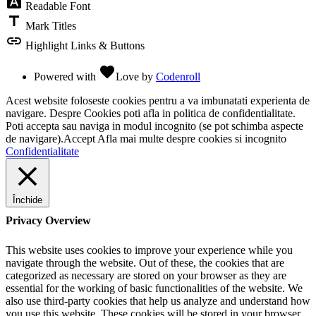
font_download
Readable Font
title
Mark Titles
link
Highlight Links & Buttons
favorite
Powered with
Love
by
Codenroll
Acest website foloseste cookies pentru a va imbunatati experienta de
navigare. Despre Cookies poti afla in politica de confidentialitate.
Poti accepta sau naviga in modul incognito (se pot schimba aspecte
de navigare).
Accept
Afla mai multe despre cookies si incognito
Confidentialitate
Închide
Privacy Overview
This website uses cookies to improve your experience while you
navigate through the website. Out of these, the cookies that are
categorized as necessary are stored on your browser as they are
essential for the working of basic functionalities of the website. We
also use third-party cookies that help us analyze and understand how
you use this website. These cookies will be stored in your browser