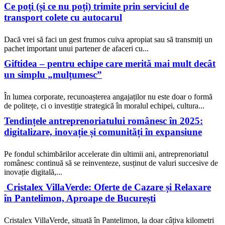
Ce poți (și ce nu poți) trimite prin serviciul de
transport colete cu autocarul
Dacă vrei să faci un gest frumos cuiva apropiat sau să transmiți un
pachet important unui partener de afaceri cu...
Giftidea – pentru echipe care merită mai mult decât
un simplu „mulțumesc”
În lumea corporate, recunoașterea angajaților nu este doar o formă
de politețe, ci o investiție strategică în moralul echipei, cultura...
Tendințele antreprenoriatului românesc în 2025:
digitalizare, inovație și comunități în expansiune
Pe fondul schimbărilor accelerate din ultimii ani, antreprenoriatul
românesc continuă să se reinventeze, susținut de valuri succesive de
inovație digitală,...
Cristalex VillaVerde: Oferte de Cazare și Relaxare
în Pantelimon, Aproape de București
Cristalex VillaVerde, situată în Pantelimon, la doar câțiva kilometri