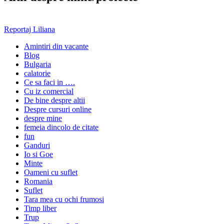
Reportaj Liliana
Amintiri din vacante
Blog
Bulgaria
calatorie
Ce sa faci in ….
Cu iz comercial
De bine despre altii
Despre cursuri online
despre mine
femeia dincolo de citate
fun
Ganduri
Io si Goe
Minte
Oameni cu suflet
Romania
Suflet
Tara mea cu ochi frumosi
Timp liber
Trup