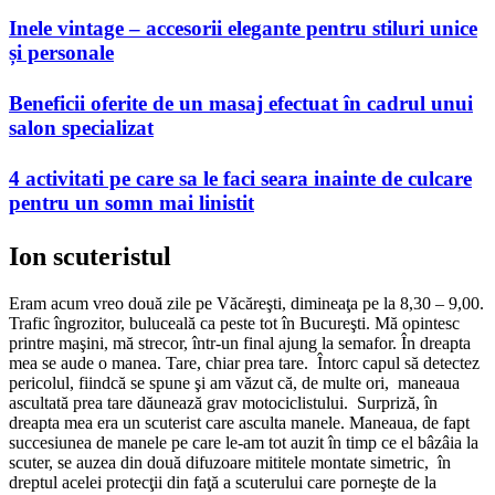
Inele vintage – accesorii elegante pentru stiluri unice
și personale
Beneficii oferite de un masaj efectuat în cadrul unui
salon specializat
4 activitati pe care sa le faci seara inainte de culcare
pentru un somn mai linistit
Ion scuteristul
Eram acum vreo două zile pe Văcăreşti, dimineaţa pe la 8,30 – 9,00.
Trafic îngrozitor, buluceală ca peste tot în Bucureşti. Mă opintesc
printre maşini, mă strecor, într-un final ajung la semafor. În dreapta
mea se aude o manea. Tare, chiar prea tare. Întorc capul să detectez
pericolul, fiindcă se spune şi am văzut că, de multe ori, maneaua
ascultată prea tare dăunează grav motociclistului. Surpriză, în
dreapta mea era un scuterist care asculta manele. Maneaua, de fapt
succesiunea de manele pe care le-am tot auzit în timp ce el bâzâia la
scuter, se auzea din două difuzoare mititele montate simetric, în
dreptul acelei protecţii din faţă a scuterului care porneşte de la