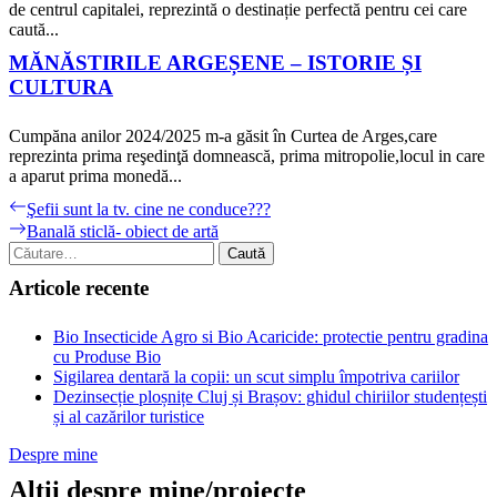
de centrul capitalei, reprezintă o destinație perfectă pentru cei care
caută...
MĂNĂSTIRILE ARGEȘENE – ISTORIE ȘI
CULTURA
Cumpăna anilor 2024/2025 m-a găsit în Curtea de Arges,care
reprezinta prima reşedinţă domnească, prima mitropolie,locul in care
a aparut prima monedă...
Navigare
Previous
Şefii sunt la tv. cine ne conduce???
post:
Next
Banală sticlă- obiect de artă
în
post:
Caută
articole
după:
Articole recente
Bio Insecticide Agro si Bio Acaricide: protectie pentru gradina
cu Produse Bio
Sigilarea dentară la copii: un scut simplu împotriva cariilor
Dezinsecție ploșnițe Cluj și Brașov: ghidul chiriilor studențești
și al cazărilor turistice
Despre mine
Altii despre mine/proiecte