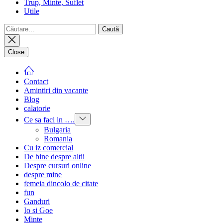
Trup, Minte, Suflet
Utile
Caută
după:
Close
Contact
Amintiri din vacante
Blog
calatorie
Show
Ce sa faci in ….
sub
Bulgaria
menu
Romania
Cu iz comercial
De bine despre altii
Despre cursuri online
despre mine
femeia dincolo de citate
fun
Ganduri
Io si Goe
Minte