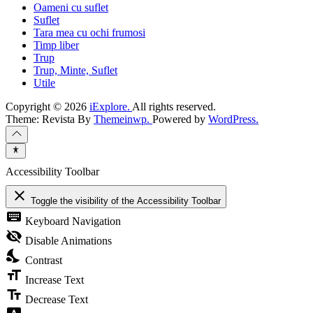
Oameni cu suflet
Suflet
Tara mea cu ochi frumosi
Timp liber
Trup
Trup, Minte, Suflet
Utile
Copyright © 2026
iExplore.
All rights reserved.
Theme: Revista By
Themeinwp.
Powered by
WordPress.
Accessibility Toolbar
close
Toggle the visibility of the Accessibility Toolbar
keyboard
Keyboard Navigation
visibility_off
Disable Animations
nights_stay
Contrast
format_size
Increase Text
text_fields
Decrease Text