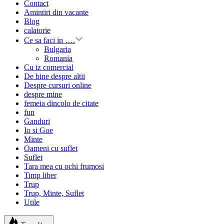
Contact
Amintiri din vacante
Blog
calatorie
Ce sa faci in ….
Bulgaria
Romania
Cu iz comercial
De bine despre altii
Despre cursuri online
despre mine
femeia dincolo de citate
fun
Ganduri
Io si Goe
Minte
Oameni cu suflet
Suflet
Tara mea cu ochi frumosi
Timp liber
Trup
Trup, Minte, Suflet
Utile